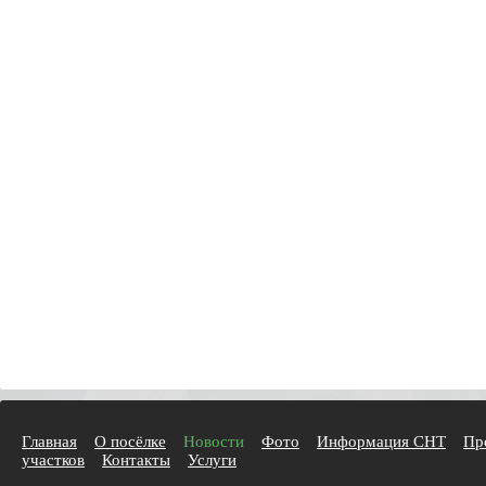
Главная
О посёлке
Новости
Фото
Информация СНТ
Пр
участков
Контакты
Услуги