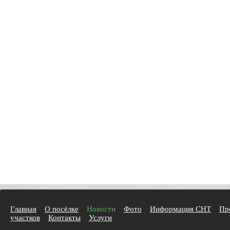
Главная
О посёлке
Новости
Фото
Информация СНТ
Пр
участков
Контакты
Услуги