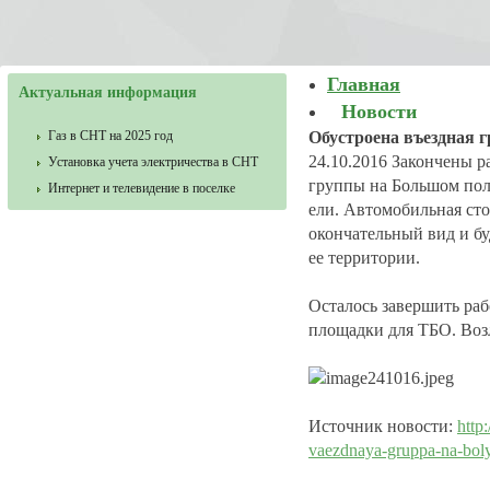
Главная
Актуальная информация
Новости
Газ в СНТ на 2025 год
Обустроена въездная 
24.10.2016
Закончены ра
Установка учета электричества в СНТ
группы на Большом пол
Интернет и телевидение в поселке
ели. Автомобильная сто
окончательный вид и бу
ее территории.
Осталось завершить раб
площадки для ТБО. Возл
Источник новости:
http
vaezdnaya-gruppa-na-bol