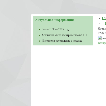
Гл
Актуальная информация
Отопл
Газ в СНТ на 2025 год
22.09.
Установка учета электричества в СНТ
Интернет и телевидение в поселке
Возвра