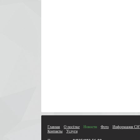
Главная
О посёлке
Новости
Фото
Информация СН
Контакты
Услуги