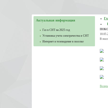
Гл
Актуальная информация
ПОКО
Газ в СНТ на 2025 год
18.05.
Установка учета электричества в СНТ
В посе
Интернет и телевидение в поселке
Возвра