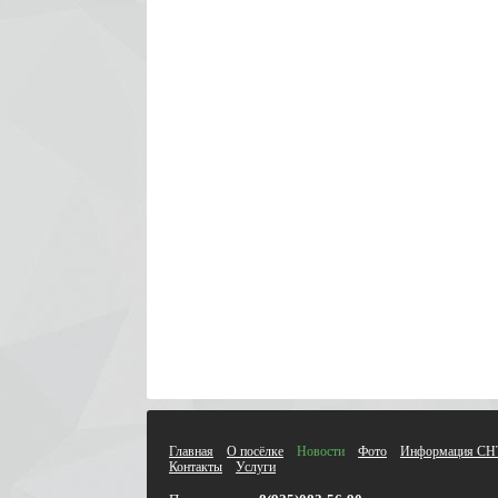
Главная
О посёлке
Новости
Фото
Информация СН
Контакты
Услуги