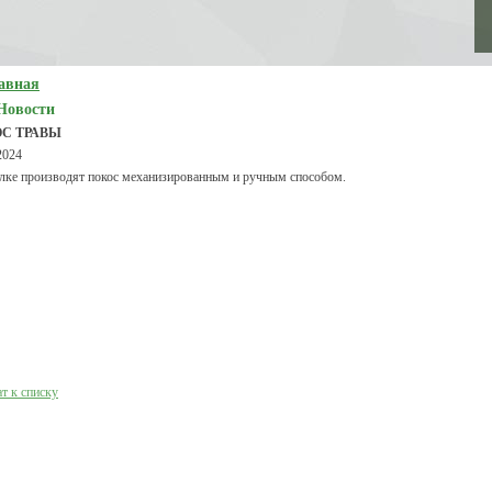
авная
Новости
С ТРАВЫ
2024
лке производят покос механизированным и ручным способом.
т к списку