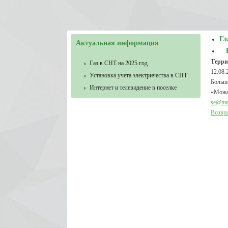
Гл
Актуальная информация
Терри
Газ в СНТ на 2025 год
12.08.
Установка учета электричества в СНТ
Больш
Интернет и телевидение в поселке
«Можай
se@mai
Возвра