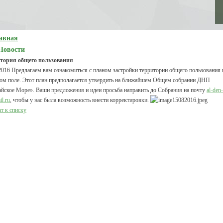
авная
Новости
тория общего пользования
2016
Предлагаем вам ознакомиться с планом застройки территории общего пользования 
ом поле. Этот план предполагается утвердить на ближайшем Общем собрании ДНП
ское Море». Ваши предложения и идеи просьба направить до Собрания на почту
al-den-
l.ru
, чтобы у нас была возможность внести корректировки.
т к списку