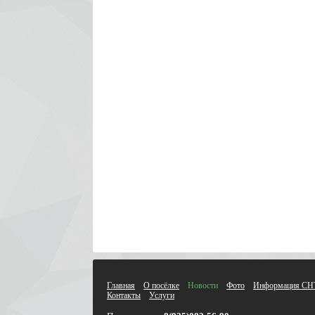
Главная
О посёлке
Новости
Фото
Информация СН
Контакты
Услуги