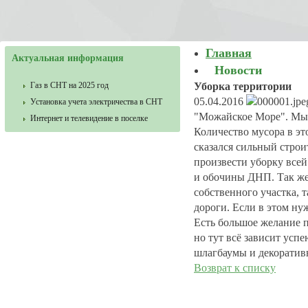
Главная
Актуальная информация
Новости
Газ в СНТ на 2025 год
Уборка территории
05.04.2016
Установка учета электричества в СНТ
"Можайское Море". Мы 
Интернет и телевидение в поселке
Количество мусора в эт
сказался сильный строи
произвести уборку всей
и обочины ДНП. Так же 
собственного участка, т
дороги. Если в этом н
Есть большое желание 
но тут всё зависит усп
шлагбаумы и декоратив
Возврат к списку