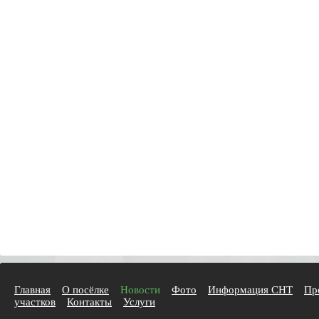
Главная
О посёлке
Новости
Фото
Информация СНТ
Пр
участков
Контакты
Услуги