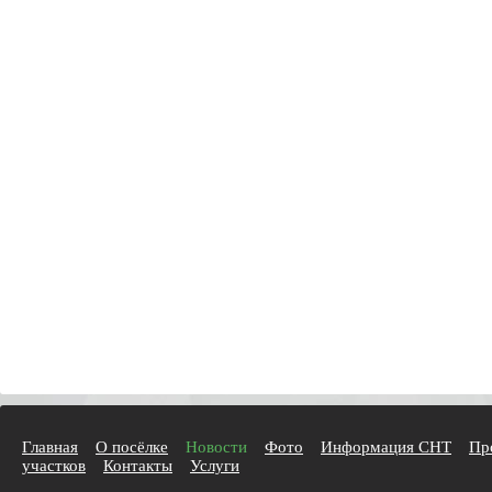
Главная
О посёлке
Новости
Фото
Информация СНТ
Пр
участков
Контакты
Услуги